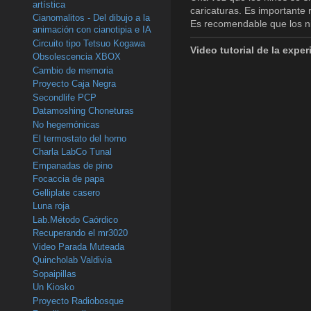
artística
caricaturas. Es importante 
Cianomalitos - Del dibujo a la
Es recomendable que los n
animación con cianotipia e IA
Circuito tipo Tetsuo Kogawa
Video tutorial de la exper
Obsolescencia XBOX
Cambio de memoria
Proyecto Caja Negra
Secondlife PCP
Datamoshing Choneturas
No hegemónicas
El termostato del horno
Charla LabCo Tunal
Empanadas de pino
Focaccia de papa
Gelliplate casero
Luna roja
Lab.Método Caórdico
Recuperando el mr3020
Video Parada Muteada
Quincholab Valdivia
Sopaipillas
Un Kiosko
Proyecto Radiobosque