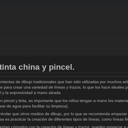
inta china y pincel.
ramientas de dibujo tradicionales que han sido utilizadas por muchos arti
se para crear una variedad de líneas y trazos, lo que los hace ideales pa
el y la expresividad a mano alzada.
 pincel y tinta, es importante que los niños tengan a mano los materia
se de agua para facilitar su limpieza).
controlar que otros medios de dibujo, por lo que se recomienda empezar
 es practicar la creación de diferentes tipos de líneas, como líneas fi
entan cómodos con la creación de líneas y trazos, pueden empezar a ap