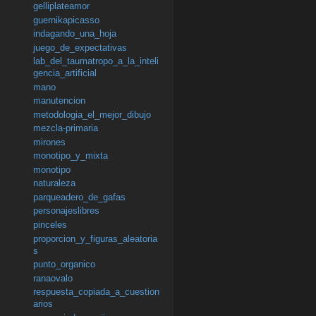
gelliplateamor
guernikapicasso
indagando_una_hoja
juego_de_expectativas
lab_del_taumatropo_a_la_inteli
gencia_artificial
mano
manutencion
metodologia_el_mejor_dibujo
mezcla-primaria
mirones
monotipo_y_mixta
monotipo
naturaleza
parqueadero_de_gafas
personajeslibres
pinceles
proporcion_y_figuras_aleatoria
s
punto_organico
ranaovalo
respuesta_copiada_a_cuestion
arios