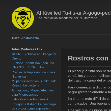
Al Kiwi led Ta-tis-ar A-gogo-ped
Documentación Importante del Pfr. Morezane
Traza:
rostrostinta
•
Artes Mediales / DIY
🕸️ DNS Sinkhole en Orange Pi
Rostros con t
One 🍊
🏴‍☠️Nodo Torrent Box (con una
ORANGE PI ONE H5)
El pincel y la tinta son her
Prensa de Impresión con Gata
versátiles y pueden utilizar
Hidráulica
del trazo, la carga del pinc
Mi participación en Bi0film.net:
Resist like bacteria
Para comenzar a dibujar con
Activación y Mapeo Afectivo
negra (preferiblemente a ba
para Microcosmos
La tinta es más difícil de 
Laboratorio de AntipoesIA.
complicados. Una buena idea
Fotografía Kirlian: La descarga
de corona como expresión
Una vez que los niños se si