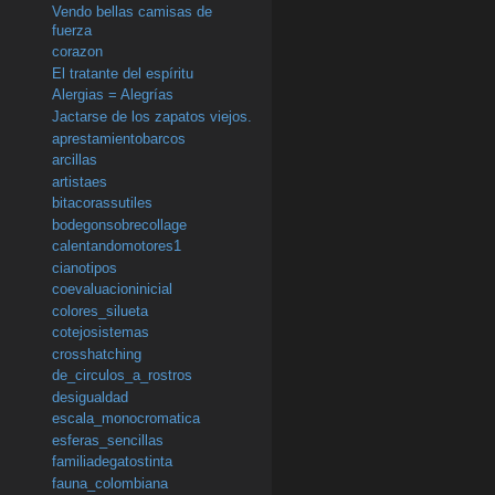
Vendo bellas camisas de
fuerza
corazon
El tratante del espíritu
Alergias = Alegrías
Jactarse de los zapatos viejos.
aprestamientobarcos
arcillas
artistaes
bitacorassutiles
bodegonsobrecollage
calentandomotores1
cianotipos
coevaluacioninicial
colores_silueta
cotejosistemas
crosshatching
de_circulos_a_rostros
desigualdad
escala_monocromatica
esferas_sencillas
familiadegatostinta
fauna_colombiana