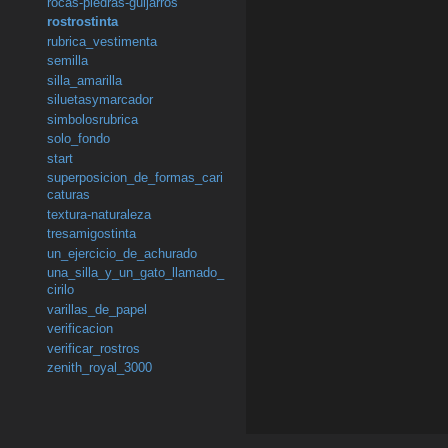
rocas-piedras-guijarros
rostrostinta
rubrica_vestimenta
semilla
silla_amarilla
siluetasymarcador
simbolosrubrica
solo_fondo
start
superposicion_de_formas_cari
caturas
textura-naturaleza
tresamigostinta
un_ejercicio_de_achurado
una_silla_y_un_gato_llamado_
cirilo
varillas_de_papel
verificacion
verificar_rostros
zenith_royal_3000