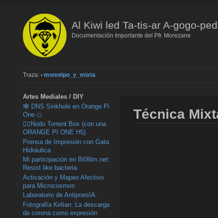
Al Kiwi led Ta-tis-ar A-gogo-ped
Documentación Importante del Pfr. Morezane
Traza:
monotipo_y_mixta
•
Artes Mediales / DIY
🕸️ DNS Sinkhole en Orange Pi
Técnica Mixt
One 🍊
🏴‍☠️Nodo Torrent Box (con una
ORANGE PI ONE H5)
Prensa de Impresión con Gata
Hidráulica
Mi participación en Bi0film.net:
Resist like bacteria
Activación y Mapeo Afectivo
para Microcosmos
Laboratorio de AntipoesIA.
Fotografía Kirlian: La descarga
de corona como expresión