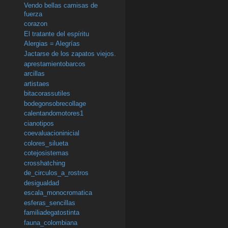
Vendo bellas camisas de
fuerza
corazon
El tratante del espíritu
Alergias = Alegrías
Jactarse de los zapatos viejos.
aprestamientobarcos
arcillas
artistaes
bitacorassutiles
bodegonsobrecollage
calentandomotores1
cianotipos
coevaluacioninicial
colores_silueta
cotejosistemas
crosshatching
de_circulos_a_rostros
desigualdad
escala_monocromatica
esferas_sencillas
familiadegatostinta
fauna_colombiana