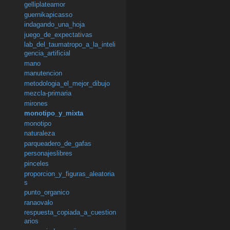
gelliplateamor
guernikapicasso
indagando_una_hoja
juego_de_expectativas
lab_del_taumatropo_a_la_inteli
gencia_artificial
mano
manutencion
metodologia_el_mejor_dibujo
mezcla-primaria
mirones
monotipo_y_mixta
monotipo
naturaleza
parqueadero_de_gafas
personajeslibres
pinceles
proporcion_y_figuras_aleatoria
s
punto_organico
ranaovalo
respuesta_copiada_a_cuestion
arios