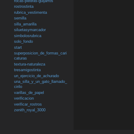
rocas-piedras-guijarros
rostrostinta
rubrica_vestimenta
semilla
silla_amarilla
siluetasymarcador
simbolosrubrica
solo_fondo
start
superposicion_de_formas_cari
caturas
textura-naturaleza
tresamigostinta
un_ejercicio_de_achurado
una_silla_y_un_gato_llamado_
cirilo
varillas_de_papel
verificacion
verificar_rostros
zenith_royal_3000