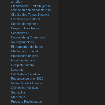
artística
Cianomalitos - Del dibujo a la
animación con cianotipia e IA
Circuito tipo Tetsuo Kogawa
Obsolescencia XBOX
Cambio de memoria
Proyecto Caja Negra
Secondlife PCP
Datamoshing Choneturas
No hegemónicas
El termostato del horno
Charla LabCo Tunal
Empanadas de pino
Focaccia de papa
Gelliplate casero
Luna roja
Lab.Método Caórdico
Recuperando el mr3020
Video Parada Muteada
Quincholab Valdivia
Sopaipillas
Un Kiosko
Proyecto Radiobosque