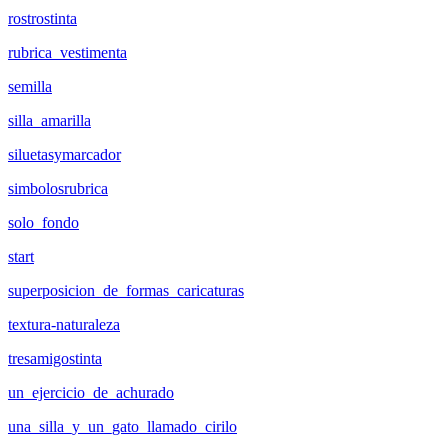
rostrostinta
rubrica_vestimenta
semilla
silla_amarilla
siluetasymarcador
simbolosrubrica
solo_fondo
start
superposicion_de_formas_caricaturas
textura-naturaleza
tresamigostinta
un_ejercicio_de_achurado
una_silla_y_un_gato_llamado_cirilo