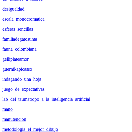
desigualdad
escala_monocromatica
esferas_sencillas
familiadegatostinta
fauna_colombiana
gelliplateamor
guernikapicasso
indagando_una_hoja
juego_de_expectativas
lab_del_taumatropo_a_la_inteligencia_artificial
mano
manutencion
metodologia_el_mejor_dibujo