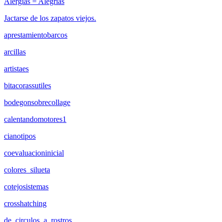
Alergias = Alegrías
Jactarse de los zapatos viejos.
aprestamientobarcos
arcillas
artistaes
bitacorassutiles
bodegonsobrecollage
calentandomotores1
cianotipos
coevaluacioninicial
colores_silueta
cotejosistemas
crosshatching
de_circulos_a_rostros