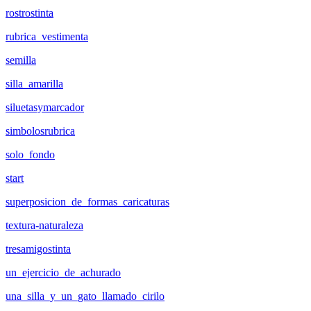
rostrostinta
rubrica_vestimenta
semilla
silla_amarilla
siluetasymarcador
simbolosrubrica
solo_fondo
start
superposicion_de_formas_caricaturas
textura-naturaleza
tresamigostinta
un_ejercicio_de_achurado
una_silla_y_un_gato_llamado_cirilo