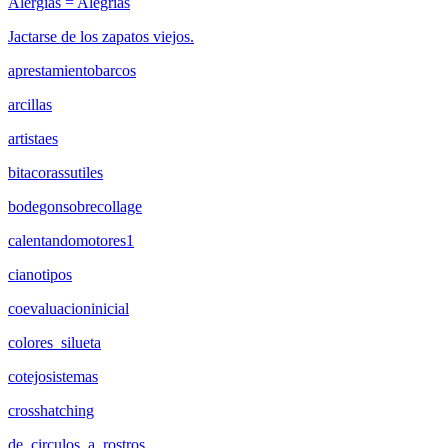
Alergias = Alegrías
Jactarse de los zapatos viejos.
aprestamientobarcos
arcillas
artistaes
bitacorassutiles
bodegonsobrecollage
calentandomotores1
cianotipos
coevaluacioninicial
colores_silueta
cotejosistemas
crosshatching
de_circulos_a_rostros