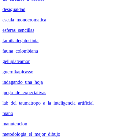
desigualdad
escala_monocromatica
esferas_sencillas
familiadegatostinta
fauna_colombiana
gelliplateamor
guernikapicasso
indagando_una_hoja
juego_de_expectativas
lab_del_taumatropo_a_la_inteligencia_artificial
mano
manutencion
metodologia_el_mejor_dibujo